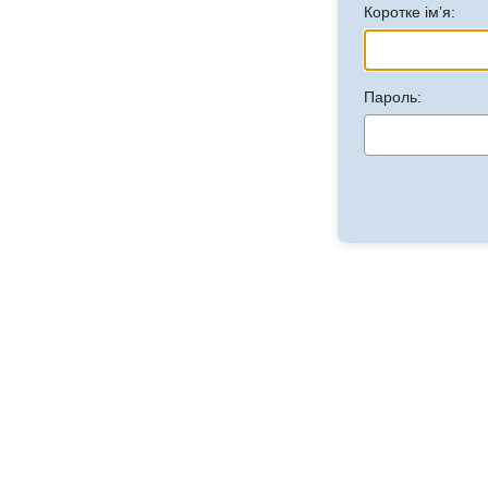
Коротке ім’я:
Пароль: