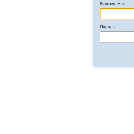
Коротке ім’я:
Пароль: