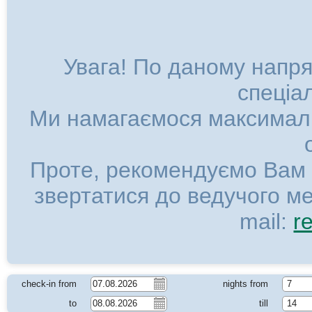
Увага! По даному напря
спеціал
Ми намагаємося максималь
Проте, рекомендуємо Вам 
звертатися до ведучого м
mail:
r
check-in from
nights from
7
to
till
14