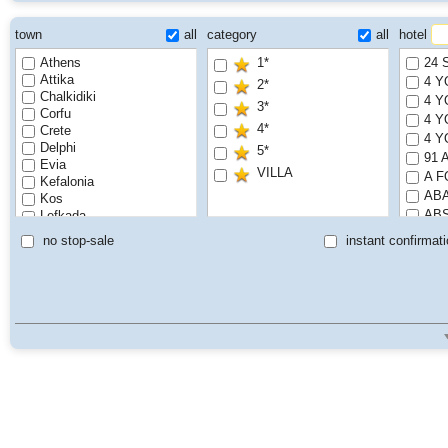
town
all
category
all
hotel
Athens
1*
24 
Attika
4 Y
2*
Chalkidiki
4 Y
3*
Corfu
4 Y
4*
Crete
4 Y
Delphi
5*
91 
Evia
VILLA
A F
Kefalonia
ABA
Kos
AB
Lefkada
Milos
Aca
no stop-sale
instant confirmati
Mykonos
ACE
Olympiaki Akti
ACH
Olympic River
ACH
Parga
ACH
Paros
ACH
Peloponnese
ACR
Rhodes
ACR
Santorini
ACR
Thassos
Thessaloniki
ACR
Zakynthos
ACR
ACR