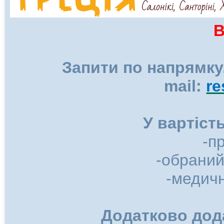
В
Запити по напрямку
mail:
r
У вартіст
-п
-обраний
-медичн
Додатково до